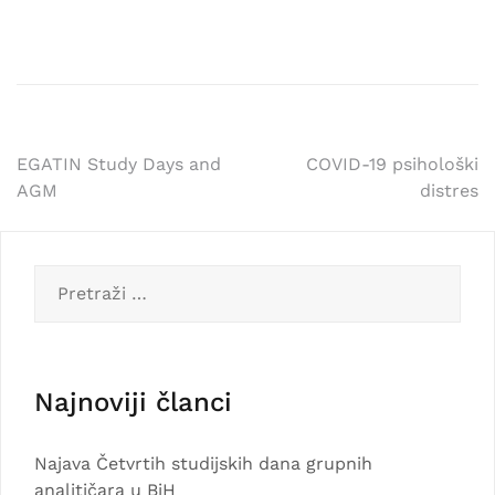
Navigacija
EGATIN Study Days and
COVID-19 psihološki
AGM
distres
članaka
Pretraga:
Najnoviji članci
Najava Četvrtih studijskih dana grupnih
analitičara u BiH