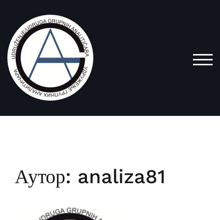
Skip
to
content
TOG
Аутор:
analiza81