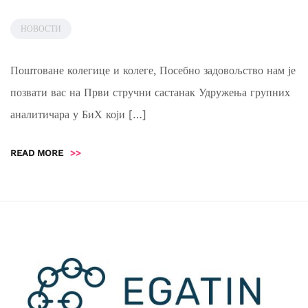
НОВОСТИ
Поштоване колегице и колеге, Посебно задовољство нам је
позвати вас на Први стручни састанак Удружења групних
аналитичара у БиХ који […]
READ MORE
>>