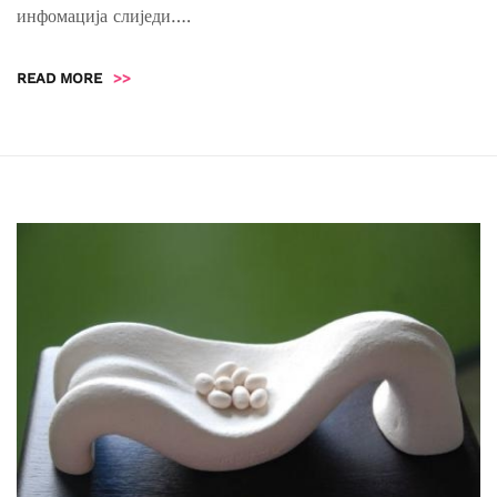
инфомација слиједи….
READ MORE
>>