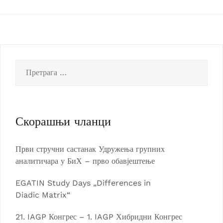
Претрага
за:
Скорашњи чланци
Први стручни састанак Удружења групних
аналитичара у БиХ – прво обавјештење
EGATIN Study Days „Differences in
Diadic Matrix“
21. IAGP Конгрес – 1. IAGP Хибридни Конгрес