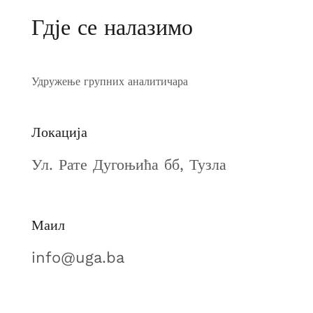
Гдје се налазимо
Удружење групних аналитичара
Локација
Ул. Рате Дугоњића бб, Тузла
Маил
info@uga.ba