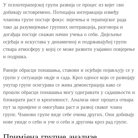
У психотерапијској групи развија се процес из којег сви
добивају истовремено. Потицајна интеракција између
чланова групе постаје фокус лијечења и терапијског рада
тако да разумијевање групних интеракција, разговора и
догађаја постаје снажан начин учења о себи. Дијељење
осјећаја и искустава у динамичној и подржавајућој групи
ствара атмосферу у којој се може развити узајамно повјерење
и подршка.
Ранији обрасци понашања, ставови и осјећаји појављују се у
групи у ситуацији овдје и сада. Кроз односе који се развијају
унутар групе осигурава се жива демонстрација како се
прошли обрасци понашања могу одигравати у садашњости и
блокирати раст и креативност. Анализа овог процеса отвара
пут за промјене и омогућава раст и развој сваког члана
групе. Чланови групе виде себе очима других. Они добивају
нове увиде о себи и уче о себи и другима кроз рад групе.
Примјена групне анализе