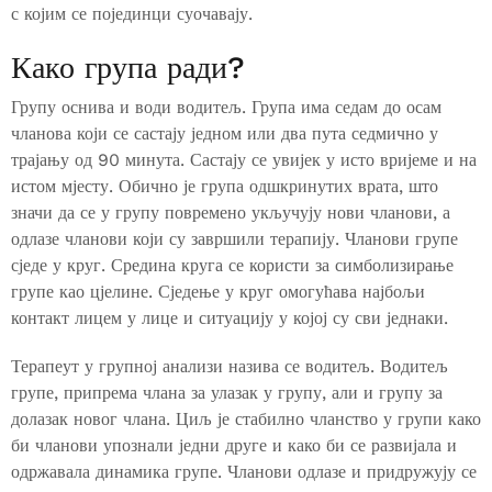
с којим се појединци суочавају.
Како група ради?
Групу оснива и води водитељ. Група има седам до осам
чланова који се састају једном или два пута седмично у
трајању од 90 минута. Састају се увијек у исто вријеме и на
истом мјесту. Обично је група одшкринутих врата, што
значи да се у групу повремено укључују нови чланови, а
одлазе чланови који су завршили терапију. Чланови групе
сједе у круг. Средина круга се користи за симболизирање
групе као цјелине. Сједење у круг омогућава најбољи
контакт лицем у лице и ситуацију у којој су сви једнаки.
Терапеут у групној анализи назива се водитељ. Водитељ
групе, припрема члана за улазак у групу, али и групу за
долазак новог члана. Циљ је стабилно чланство у групи како
би чланови упознали једни друге и како би се развијала и
одржавала динамика групе. Чланови одлазе и придружују се