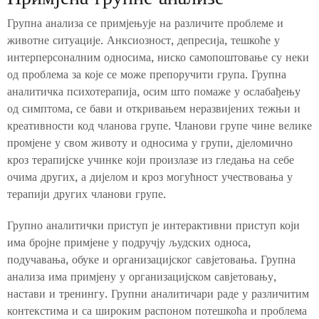
Групна анализа се примјењује на различите проблеме и
животне ситуације. Анксиозност, депресија, тешкоће у
интерперсоналним односима, ниско самопоштовање су неки
од проблема за које се може препоручити група. Групна
аналитичка психотерапија, осим што помаже у ослабађењу
од симптома, се бави и откривањем неразвијених тежњи и
креативности код чланова групе. Чланови групе чине велике
промјене у свом животу и односима у групи, дјеломично
кроз терапијске учинке који произлазе из гледања на себе
очима других, а дијелом и кроз могућност учествовања у
терапији других чланови групе.
Групно аналитички приступ је интерактивни приступ који
има бројне примјене у подручју људских односа,
подучавања, обуке и организацијског савјетовања. Групна
анализа има примјену у организацијском савјетовању,
настави и тренингу. Групни аналитичари раде у различитим
контекстима и са широким распоном потешкоћа и проблема