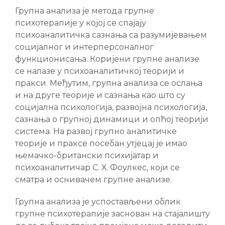
Групна анализа је метода групне
психотерапије у којој се спајају
психоаналитичка сазнања са разумијевањем
социјалног и интерперсоналног
функционисања. Коријени групне анализе
се налазе у психоаналитичкој теорији и
пракси. Међутим, групна анализа се ослања
и на друге теорије и сазнања као што су
социјална психологија, развојна психологија,
сазнања о групној динамици и опћој теорији
система. На развој групно аналитичке
теорије и праксе посебан утјецај је имао
њемачко-британски психијатар и
психоаналитичар С. Х. Фоулкес, који се
сматра и оснивачем групне анализе.
Групна анализа је успостављени облик
групне психотерапије заснован на стајалишту