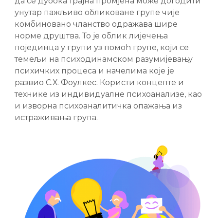
да се дубока трајна промјена може догодити
унутар пажљиво обликоване групе чије
комбиновано чланство одражава шире
норме друштва. То је облик лијечења
појединца у групи уз помоћ групе, који се
темељи на психодинамском разумијевању
психичких процеса и начелима које је
развио С.Х. Фоулкес. Користи концепте и
технике из индивидуалне психоанализе, као
и изворна психоаналитичка опажања из
истраживања група.