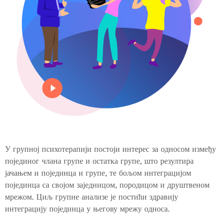
У групној психотерапији постоји интерес за односом између
појединог члана групе и остатка групе, што резултира
јачањем и појединца и групе, те бољом интеграцијом
појединца са својом заједницом, породицом и друштвеном
мрежом. Циљ групне анализе је постићи здравију
интеграцију појединца у његову мрежу односа.