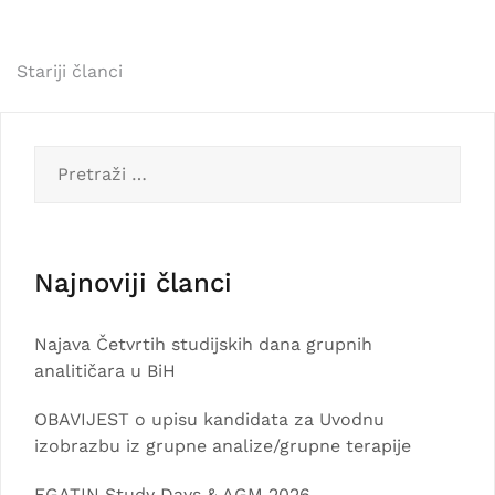
Navigacija
Stariji članci
člancima
Pretraga:
Najnoviji članci
Najava Četvrtih studijskih dana grupnih
analitičara u BiH
OBAVIJEST o upisu kandidata za Uvodnu
izobrazbu iz grupne analize/grupne terapije
EGATIN Study Days & AGM 2026