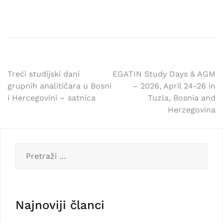
Navigacija
Treći studijski dani
EGATIN Study Days & AGM
grupnih analitičara u Bosni
– 2026, April 24-26 in
članaka
i Hercegovini – satnica
Tuzla, Bosnia and
Herzegovina
Pretraga:
Najnoviji članci