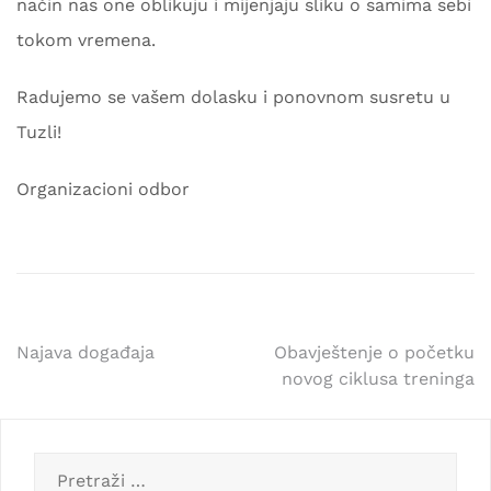
način nas one oblikuju i mijenjaju sliku o samima sebi
tokom vremena.
Radujemo se vašem dolasku i ponovnom susretu u
Tuzli!
Organizacioni odbor
Navigacija
Najava događaja
Obavještenje o početku
novog ciklusa treninga
članaka
Pretraga: