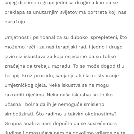
kojeg dijelimo u grupi jedni sa drugima kao da se
preklapa sa unutarnjim svijetovima portreta koji nas
okružuju.
Umjetnost i psihoanaliza su duboko isprepleteni, što
možemo reći i za naš terapijski rad. I jedno i drugo
izviru iz iskustava za koja osjećamo da su toliko
značajna da trebaju razradu. To se može dogoditi u
terapiji kroz proradu, sanjanje ali i kroz stvaranje
umjetničkog djela. Neka iskustva se ne mogu
razraditi riječima. Neka naša iskustva su toliko
užasna i bolna da ih je nemoguće smisleno
simbolizirati. Što radimo u takvim okolnostima?
Grupna analiza nam dopušta da se susrećemo s
ljudima i omogućava nam da odvojimo vrijeme za te