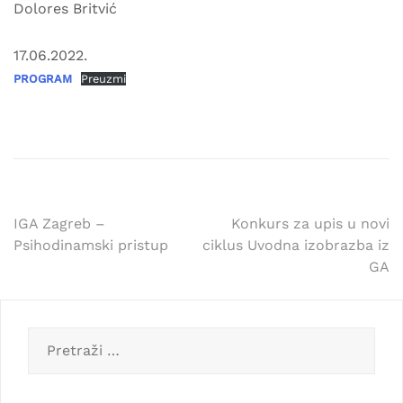
Dolores Britvić
17.06.2022.
PROGRAM
Preuzmi
Navigacija
IGA Zagreb –
Konkurs za upis u novi
Psihodinamski pristup
ciklus Uvodna izobrazba iz
članaka
GA
Pretraga: