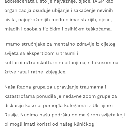
adolescenata i, što je najvažnije, djece. IAGP kao
organizacija osuđuje ubijanje i sakaćenje nevinih
civila, najugroženijih među njima: starijih, djece,
mladih i osoba s fizičkim i psihičkm teškoćama.
Imamo stručnjake za mentalno zdravlje iz cijelog
svijeta sa ekspertizom u traumi i
kulturnim/transkulturnim pitanjima, s fokusom na
žrtve rata i ratne izbjeglice.
Naša Radna grupa za upravljanje traumama i
katastrofama ponudila je nedavne zoom grupe za
diskusiju kako bi pomogla kolegama iz Ukrajine i
Rusije. Nudimo našu podršku onima širom svijeta koji
bi mogli imati koristi od našeg kliničkog i