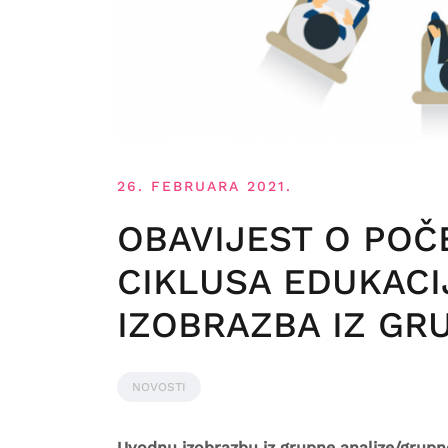
26. FEBRUARA 2021.
OBAVIJEST O PO
CIKLUSA EDUKAC
IZOBRAZBA IZ GR
NOVOSTI
Uvodnu izobrazbu iz grupne analize/grupne