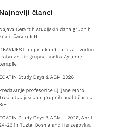
Najnoviji članci
Najava Četvrtih studijskih dana grupnih
analitičara u BiH
OBAVIJEST o upisu kandidata za Uvodnu
izobrazbu iz grupne analize/grupne
terapije
EGATIN Study Days & AGM 2026
Predavanje profesorice Ljiljane Moro,
Treći studijski dani grupnih analitičara u
BiH
EGATIN Study Days & AGM – 2026, April
24-26 in Tuzla, Bosnia and Herzegovina