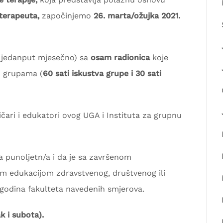
 terapeuta,
započinjemo
26. marta/ožujka 2021.
 (jedanput mjesečno) sa
osam radionica
koje
m grupama (
60 sati iskustva grupe i 30 sati
tičari i edukatori ovog UGA i Instituta za grupnu
a punoljetn/a i da je sa završenom
m edukacijom zdravstvenog, društvenog ili
 godina fakulteta navedenih smjerova.
k i subota).