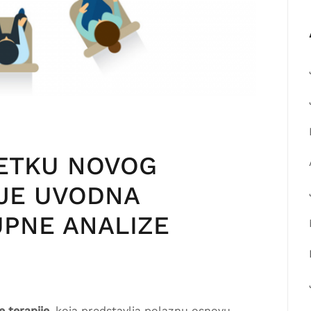
ČETKU NOVOG
IJE UVODNA
UPNE ANALIZE
 terapije,
koja predstavlja polaznu osnovu