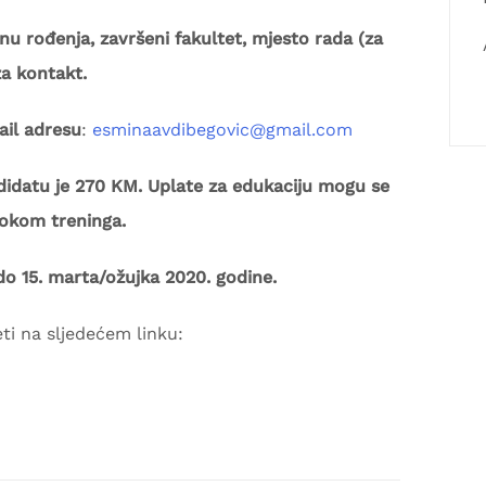
inu rođenja, završeni fakultet, mjesto rada (za
za kontakt.
ail adresu
:
esminaavdibegovic@gmail.com
didatu je 270 KM. Uplate za edukaciju mogu se
 tokom treninga.
do 15. marta/ožujka 2020. godine.
i na sljedećem linku: